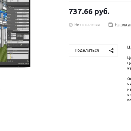
737.66
руб.
Нет в наличии
Нашли д
Ц
Поделиться
Ц
Ц
у
О
ч
н
о
в