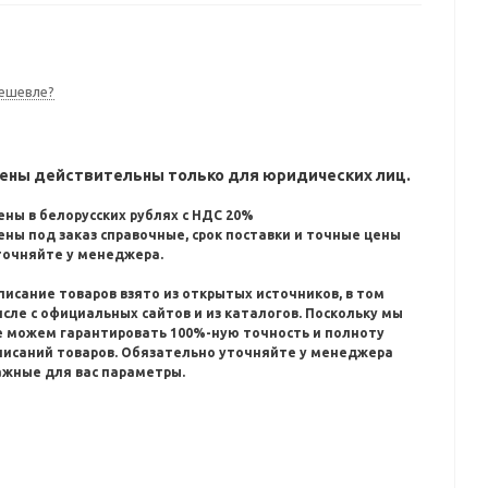
ешевле?
ены действительны только для юридических лиц.
ены в белорусских рублях с НДС 20%
ены под заказ справочные, срок поставки и точные цены
точняйте у менеджера.
писание товаров взято из открытых источников, в том
исле с официальных сайтов и из каталогов.
Поскольку мы
е можем гарантировать 100%-ную точность и полноту
писаний товаров.
Обязательно уточняйте у менеджера
ажные для вас параметры.