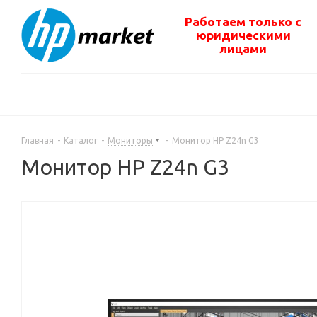
Работаем только с
юридическими
лицами
Главная
-
Каталог
-
Мониторы
-
Монитор HP Z24n G3
Монитор HP Z24n G3