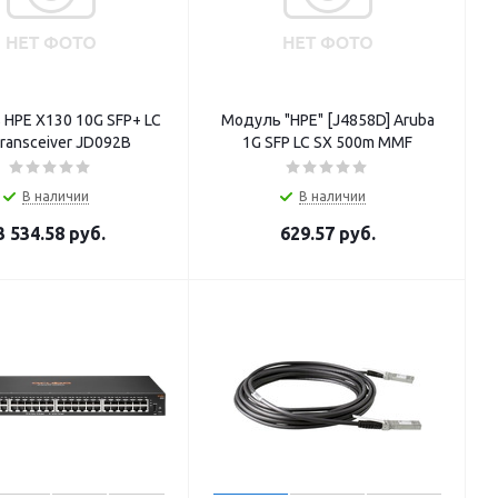
HPE X130 10G SFP+ LC
Модуль "HPE" [J4858D] Aruba
Transceiver JD092B
1G SFP LC SX 500m MMF
В наличии
В наличии
3 534.58
руб.
629.57
руб.