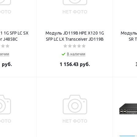
 1G SFP LC SX
Модуль JD119B HPE X120 1G
Модуль 
er J4858C
SFP LC LX Transceiver JD119B
SR 
личии
В наличии
1
руб.
1 156.43
руб.