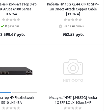
емый коммутатор 3-го
Кабель HP 10G X244 XFP to SFP+
я Aruba 6100 Series
5m Direct Attach Copper Cable
JL676A
[J9302A]
В резерве
Нет в наличии
2 599.67
руб.
962.52
руб.
атор HP FlexNetwork
Модуль "HPE" [J4859D] Aruba
5510 JH145A
1G SFP LC LX 10km SMF