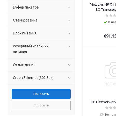
Модуль HP X11
Буфер пакетов
LX Transcei
Стекирование
В на
Блок питания
691.1
Резервный источник
питания
Охлаждение
Green Ethernet (802.3az)
HP FlexNetwor
Сбросить
Нет в 