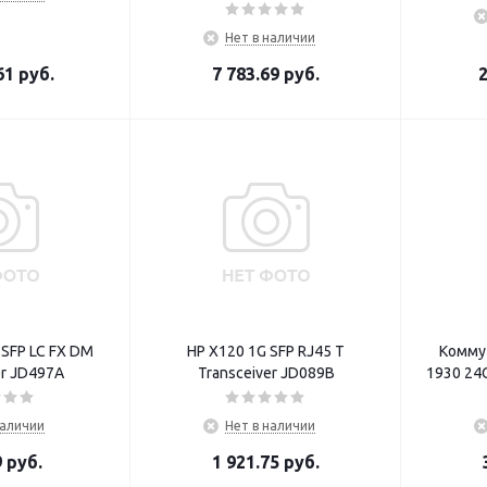
Нет в наличии
61
руб.
7 783.69
руб.
2
SFP LC FX DM
HP X120 1G SFP RJ45 T
Коммут
er JD497A
Transceiver JD089B
1930 24
наличии
Нет в наличии
9
руб.
1 921.75
руб.