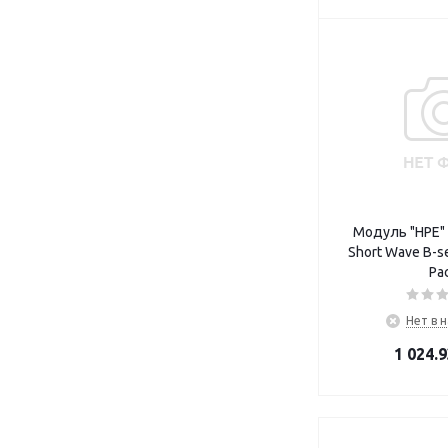
Модуль "HPE" 
Short Wave B-se
Pa
Нет в 
1 024.