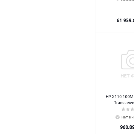
61 959.
HP X110 100M 
Transceiv
Нет в 
960.8