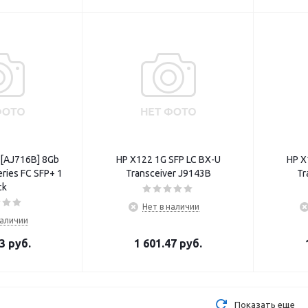
[AJ716B] 8Gb
HP X122 1G SFP LC BX-U
HP X
ries FC SFP+ 1
Transceiver J9143B
Tr
ck
Нет в наличии
наличии
93
руб.
1 601.47
руб.
Показать еще