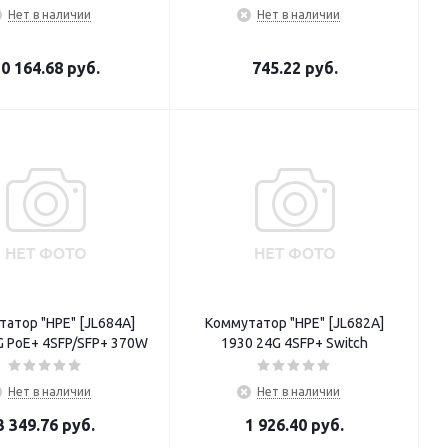
Нет в наличии
Нет в наличии
0 164.68
руб.
745.22
руб.
атор "HPE" [JL684A]
Коммутатор "HPE" [JL682A]
G PoE+ 4SFP/SFP+ 370W
1930 24G 4SFP+ Switch
Нет в наличии
Нет в наличии
3 349.76
руб.
1 926.40
руб.