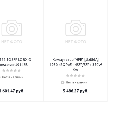
122 1G SFP LC BX-D
Коммутатор "HPE" [JL686A]
ansceiver J9142B
1930 48G PoE+ 4SFP/SFP+ 370W
Sw
Нет в наличии
Нет в наличии
1 601.47
руб.
5 486.27
руб.