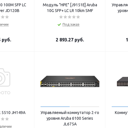
0 100M SFP LC
Модуль "HPE" [J9151E] Aruba
Управля
ver JD120B
10G SFP+ LC LR 10km SMF
уровн
личии
Под заказ
5
руб.
2 893.27
руб.
1
k 5510 JH149A
Управляемый коммутатор 2-го
Коммут
уровня Aruba 6100 Series
JL675A
наличии