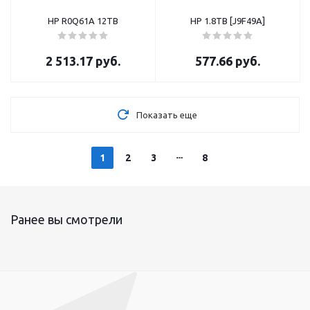
HP R0Q61A 12TB
HP 1.8TB [J9F49A]
2 513.17
руб.
577.66
руб.
Показать еще
1
2
3
8
Ранее вы смотрели