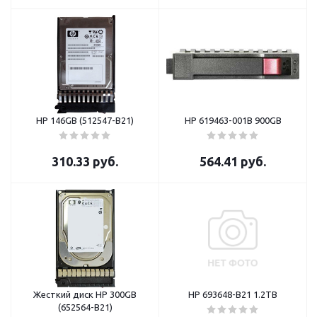
HP 146GB (512547-B21)
HP 619463-001B 900GB
310.33
руб.
564.41
руб.
Жесткий диск HP 300GB
HP 693648-B21 1.2TB
(652564-B21)