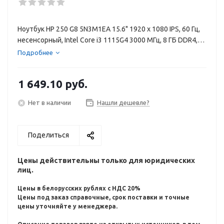
Ноутбук HP 250 G8 5N3M1EA 15.6" 1920 x 1080 IPS, 60 Гц,
несенсорный, Intel Core i3 1115G4 3000 МГц, 8 ГБ DDR4,
SSD 256 ГБ, видеокарта встроенная, Windows 11, цвет
Подробнее
крышки серебристый, цвет корпуса серебристый
(лазерная гравировка клавиатуры)
1 649.10
руб.
Нет в наличии
Нашли дешевле?
Поделиться
Цены действительны только для юридических
лиц.
Цены в белорусских рублях с НДС 20%
Цены под заказ справочные, срок поставки и точные
цены уточняйте у менеджера.