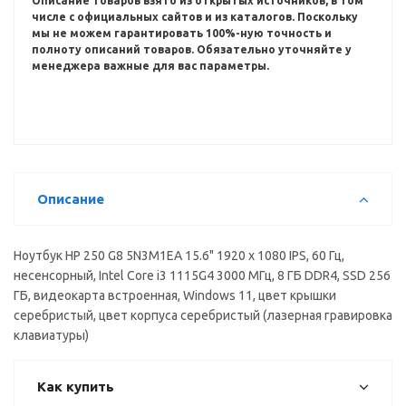
Описание товаров взято из открытых источников, в том
числе с официальных сайтов и из каталогов.
Поскольку
мы не можем гарантировать 100%-ную точность и
полноту описаний товаров.
Обязательно уточняйте у
менеджера важные для вас параметры.
Описание
Ноутбук HP 250 G8 5N3M1EA 15.6" 1920 x 1080 IPS, 60 Гц,
несенсорный, Intel Core i3 1115G4 3000 МГц, 8 ГБ DDR4, SSD 256
ГБ, видеокарта встроенная, Windows 11, цвет крышки
серебристый, цвет корпуса серебристый (лазерная гравировка
клавиатуры)
Как купить