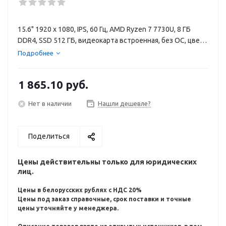
15.6" 1920 x 1080, IPS, 60 Гц, AMD Ryzen 7 7730U, 8 ГБ
DDR4, SSD 512 ГБ, видеокарта встроенная, без ОС, цвет
крышки темно-серый, аккумулятор 41 Вт·ч
Подробнее
1 865.10
руб.
Нет в наличии
Нашли дешевле?
Поделиться
Цены действительны только для юридических
лиц.
Цены в белорусских рублях с НДС 20%
Цены под заказ справочные, срок поставки и точные
цены уточняйте у менеджера.