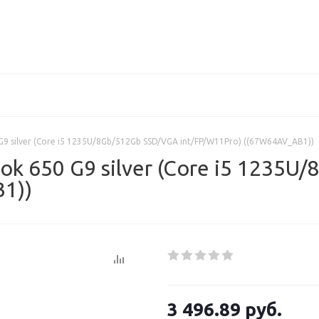
G9 silver (Core i5 1235U/8Gb/512Gb SSD/VGA int/FP/W11Pro) ((67W64AV_AB1))
ok 650 G9 silver (Core i5 1235U
1))
3 496.89
руб.