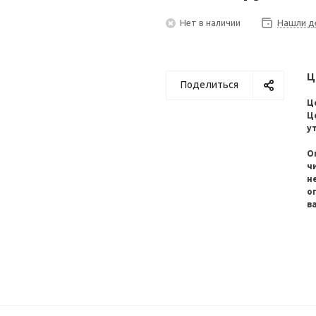
Нет в наличии
Нашли д
Ц
Поделиться
Ц
Ц
у
О
ч
н
о
в