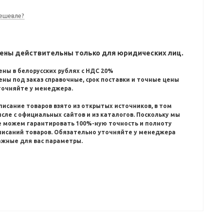
ешевле?
ены действительны только для юридических лиц.
ены в белорусских рублях с НДС 20%
ены под заказ справочные, срок поставки и точные цены
точняйте у менеджера.
писание товаров взято из открытых источников, в том
исле с официальных сайтов и из каталогов.
Поскольку мы
е можем гарантировать 100%-ную точность и полноту
писаний товаров.
Обязательно уточняйте у менеджера
ажные для вас параметры.