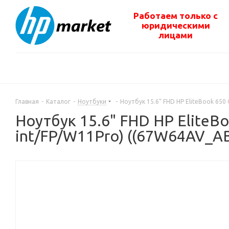
Работаем только с
юридическими
лицами
Главная
-
Каталог
-
Ноутбуки
-
Ноутбук 15.6" FHD HP EliteBook 650 
Ноутбук 15.6" FHD HP EliteBo
int/FP/W11Pro) ((67W64AV_AB