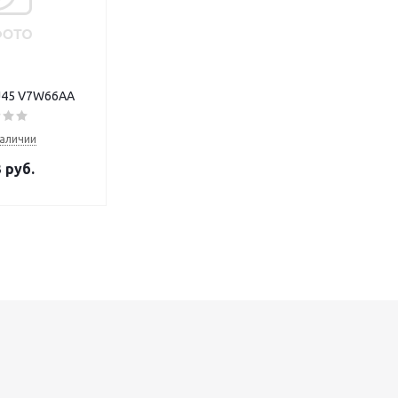
RJ45 V7W66AA
наличии
3
руб.