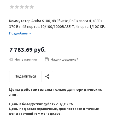
Коммутатор Aruba 6100, 48 Гбит/с, PoE класса 4, 4SFP+,
370 Вт. 48 портов 10/100/1000BASE-T, 4 порта 1/10G SFP.
Время задержки1 Гбит/с: 1,9 мкс, 10 Гбит/с: 1,8 мкс.
Подробнее
Производительность коммутации176 Гб/с. Пропускная
способность98,6 млн пакетов/с.
7 783.69
руб.
Нет в наличии
Нашли дешевле?
Поделиться
Цены действительны только для юридических
лиц.
Цены в белорусских рублях с НДС 20%
Цены под заказ справочные, срок поставки и точные
цены уточняйте у менеджера.