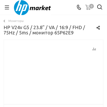
0
Мониторы
HP V24v G5 / 23.8" / VA / 16:9 / FHD /
75Hz / 5ms / монитор 65P62E9