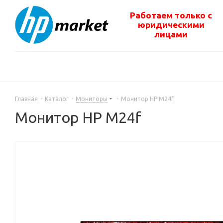
Работаем только с
юридическими
лицами
Главная
-
Каталог
-
Мониторы
-
Монитор HP M24f
Монитор HP M24f