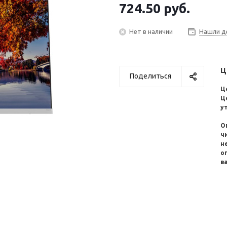
724.50
руб.
Нет в наличии
Нашли д
Ц
Поделиться
Ц
Ц
у
О
ч
н
о
в