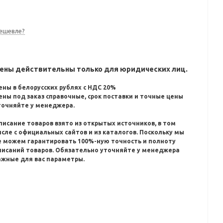
ешевле?
ены действительны только для юридических лиц.
ены в белорусских рублях с НДС 20%
ены под заказ справочные, срок поставки и точные цены
точняйте у менеджера.
писание товаров взято из открытых источников, в том
исле с официальных сайтов и из каталогов.
Поскольку мы
е можем гарантировать 100%-ную точность и полноту
писаний товаров.
Обязательно уточняйте у менеджера
ажные для вас параметры.