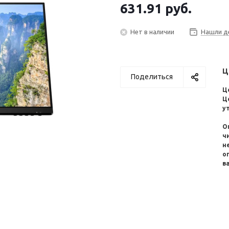
631.91
руб.
Нет в наличии
Нашли д
Ц
Поделиться
Ц
Ц
у
О
ч
н
о
в