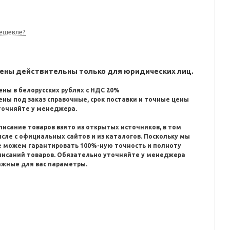
ешевле?
ены действительны только для юридических лиц.
ены в белорусских рублях с НДС 20%
ены под заказ справочные, срок поставки и точные цены
точняйте у менеджера.
писание товаров взято из открытых источников, в том
исле с официальных сайтов и из каталогов.
Поскольку мы
е можем гарантировать 100%-ную точность и полноту
писаний товаров.
Обязательно уточняйте у менеджера
ажные для вас параметры.