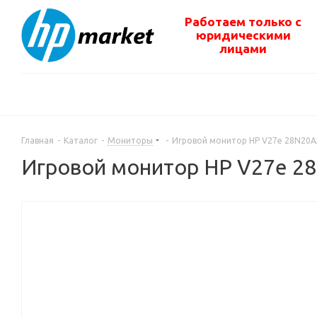
Работаем только с
юридическими
лицами
Главная
-
Каталог
-
Мониторы
-
Игровой монитор HP V27e 28N20
Игровой монитор HP V27e 2