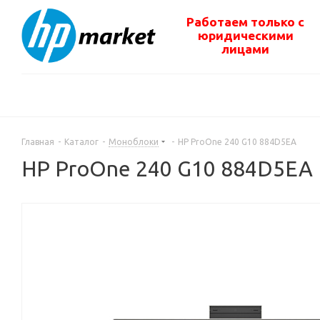
Работаем только с
юридическими
лицами
Главная
-
Каталог
-
Моноблоки
-
HP ProOne 240 G10 884D5EA
HP ProOne 240 G10 884D5EA