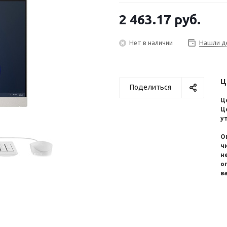
2 463.17
руб.
Нет в наличии
Нашли д
Ц
Поделиться
Ц
Ц
у
О
ч
н
о
в