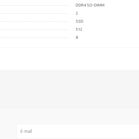
DDR4 SO-DIMM
2
SSD
512
8