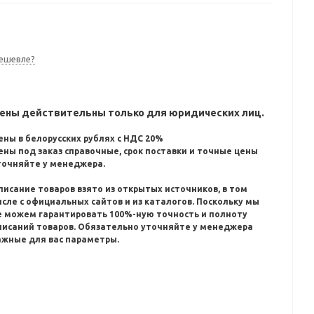
ешевле?
ены действительны только для юридических лиц.
ены в белорусских рублях с НДС 20%
ены под заказ справочные, срок поставки и точные цены
точняйте у менеджера.
писание товаров взято из открытых источников, в том
исле с официальных сайтов и из каталогов.
Поскольку мы
е можем гарантировать 100%-ную точность и полноту
писаний товаров.
Обязательно уточняйте у менеджера
ажные для вас параметры.