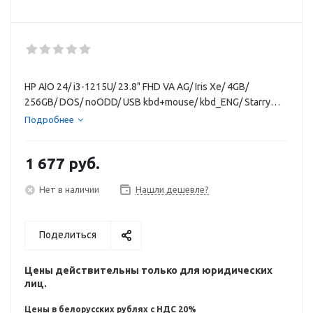
HP AIO 24/ i3-1215U/ 23.8" FHD VA AG/ Iris Xe/ 4GB/
256GB/ DOS/ noODD/ USB kbd+mouse/ kbd_ENG/ Starry
white моноблок
Подробнее
1 677
руб.
Нет в наличии
Нашли дешевле?
Поделиться
Цены действительны только для юридических
лиц.
Цены в белорусских рублях с НДС 20%