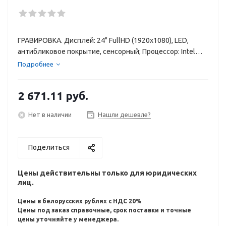
ГРАВИРОВКА. Дисплей: 24" FullHD (1920x1080), LED,
антибликовое покрытие, сенсорный; Процессор: Intel
Core i5-1135G7; Графика: Intel Iris Xᵉ Graphics;
Подробнее
Оперативная память: 8GB DDR4; Накопитель 1TB + SSD
диск 500GB; Операционная система без ОС; Wi-Fi;
2 671.11
руб.
Bluetooth; Разъемы: 2 USB 2.0 (Type-A), 2 USB 3.1 Gen1
Type-A, комбинированный разъем для гарнитуры и
Нет в наличии
Нашли дешевле?
наушников (3,5 мм), HDMI, Ethernet RJ-45; Размер: 540 x
204 x 409 мм; Вес: 5,85 кг;
Поделиться
Цены действительны только для юридических
лиц.
Цены в белорусских рублях с НДС 20%
Цены под заказ справочные, срок поставки и точные
цены уточняйте у менеджера.