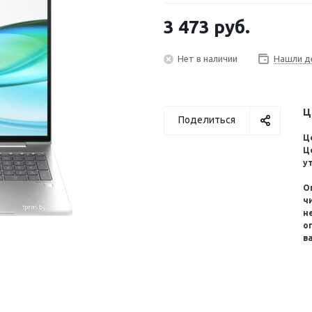
3 473
руб.
Нет в наличии
Нашли д
Ц
Поделиться
Ц
Ц
у
О
ч
н
о
в