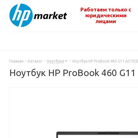
Работаем только с
юридическими
лицами
Главная
-
Каталог
-
Ноутбуки
-
Ноутбук HP ProBook 460 G11 A37SC
Ноутбук HP ProBook 460 G11