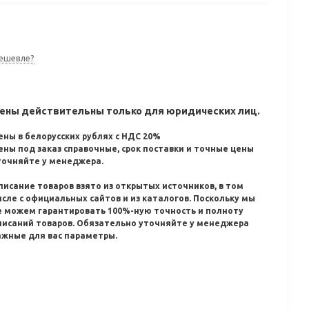
ешевле?
ены действительны только для юридических лиц.
ены в белорусских рублях с НДС 20%
ены под заказ справочные, срок поставки и точные цены
точняйте у менеджера.
писание товаров взято из открытых источников, в том
исле с официальных сайтов и из каталогов.
Поскольку мы
е можем гарантировать 100%-ную точность и полноту
писаний товаров.
Обязательно уточняйте у менеджера
ажные для вас параметры.