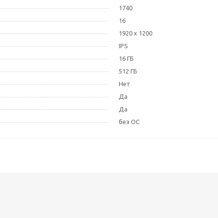
1740
16
1920 x 1200
IPS
16 ГБ
512 ГБ
Нет
Да
Да
без ОС