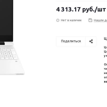
4 313.17
руб.
/шт
Нет в наличии
Нашли д
Ц
Поделиться
Ц
Ц
у
О
ч
н
о
в