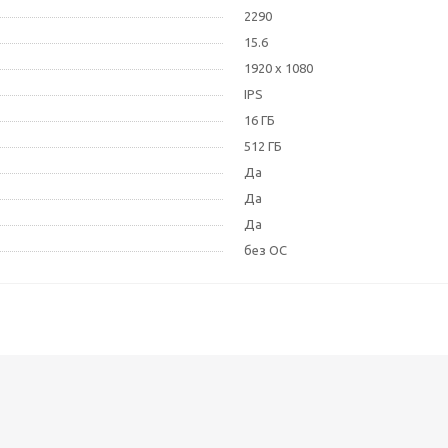
2290
15.6
1920 x 1080
IPS
16 ГБ
512 ГБ
Да
Да
Да
без ОС