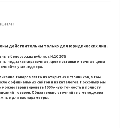
ешевле?
ены действительны только для юридических лиц.
ены в белорусских рублях с НДС 20%
ены под заказ справочные, срок поставки и точные цены
точняйте у менеджера.
писание товаров взято из открытых источников, в том
исле с официальных сайтов и из каталогов.
Поскольку мы
е можем гарантировать 100%-ную точность и полноту
писаний товаров.
Обязательно уточняйте у менеджера
ажные для вас параметры.