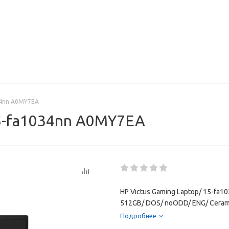
34nn A0MY7EA
15-fa1034nn A0MY7EA
HP Victus Gaming Laptop/ 15-fa1
512GB/ DOS/ noODD/ ENG/ Cerami
Подробнее