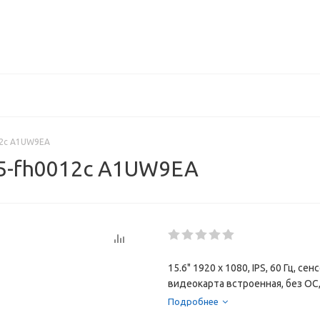
012c A1UW9EA
15-fh0012c A1UW9EA
15.6" 1920 x 1080, IPS, 60 Гц, с
видеокарта встроенная, без ОС,
Подробнее