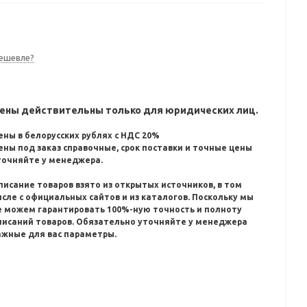
ешевле?
ены действительны только для юридических лиц.
ены в белорусских рублях с НДС 20%
ены под заказ справочные, срок поставки и точные цены
точняйте у менеджера.
писание товаров взято из открытых источников, в том
исле с официальных сайтов и из каталогов.
Поскольку мы
е можем гарантировать 100%-ную точность и полноту
писаний товаров.
Обязательно уточняйте у менеджера
ажные для вас параметры.