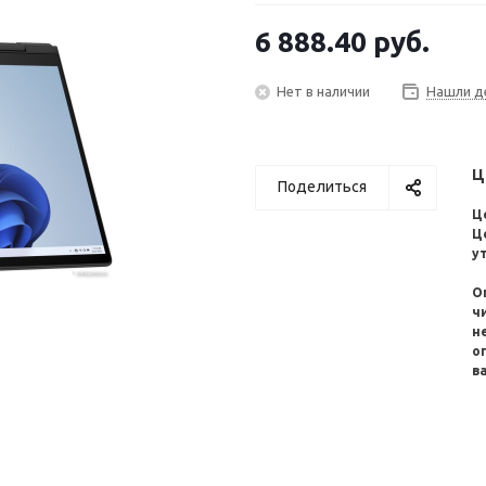
6 888.40
руб.
Нет в наличии
Нашли д
Ц
Поделиться
Ц
Ц
у
О
ч
н
о
в