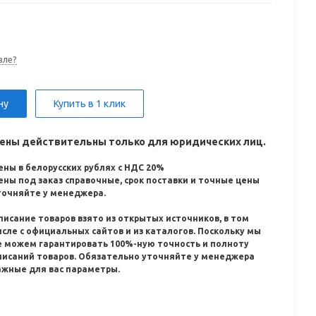
вле?
ну
Купить в 1 клик
ены действительны только для юридических лиц.
ены в белорусских рублях с НДС 20%
ены под заказ справочные, срок поставки и точные цены
точняйте у менеджера.
писание товаров взято из открытых источников, в том
исле с официальных сайтов и из каталогов.
Поскольку мы
е можем гарантировать 100%-ную точность и полноту
писаний товаров.
Обязательно уточняйте у менеджера
ажные для вас параметры.