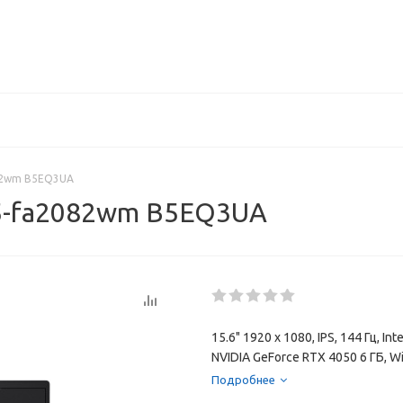
082wm B5EQ3UA
15-fa2082wm B5EQ3UA
15.6" 1920 x 1080, IPS, 144 Гц, I
NVIDIA GeForce RTX 4050 6 ГБ, 
70 Вт·ч
Подробнее