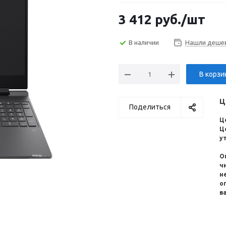
3 412
руб.
/шт
В наличии
Нашли деше
В корзи
Ц
Поделиться
Ц
Ц
у
О
ч
н
о
в