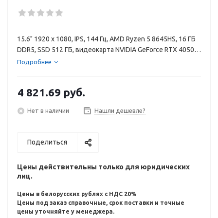
15.6" 1920 x 1080, IPS, 144 Гц, AMD Ryzen 5 8645HS, 16 ГБ
DDR5, SSD 512 ГБ, видеокарта NVIDIA GeForce RTX 4050 6
ГБ, Windows 11 Home, цвет крышки белый, аккумулятор
Подробнее
70 Вт·ч
4 821.69
руб.
Нет в наличии
Нашли дешевле?
Поделиться
Цены действительны только для юридических
лиц.
Цены в белорусских рублях с НДС 20%
Цены под заказ справочные, срок поставки и точные
цены уточняйте у менеджера.