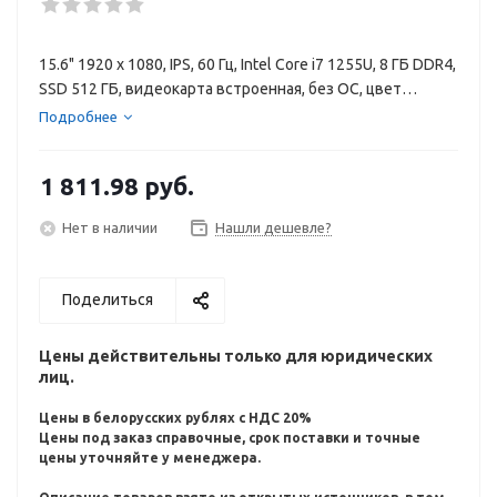
15.6" 1920 x 1080, IPS, 60 Гц, Intel Core i7 1255U, 8 ГБ DDR4,
SSD 512 ГБ, видеокарта встроенная, без ОС, цвет
крышки черный, аккумулятор 41 Вт·ч
Подробнее
1 811.98
руб.
Нет в наличии
Нашли дешевле?
Поделиться
Цены действительны только для юридических
лиц.
Цены в белорусских рублях с НДС 20%
Цены под заказ справочные, срок поставки и точные
цены уточняйте у менеджера.