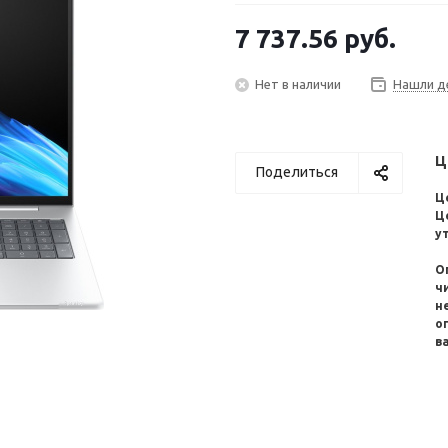
7 737.56
руб.
Нет в наличии
Нашли д
Ц
Поделиться
Ц
Ц
у
О
ч
н
о
в