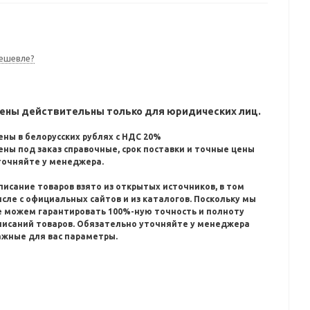
ешевле?
ены действительны только для юридических лиц.
ены в белорусских рублях с НДС 20%
ены под заказ справочные, срок поставки и точные цены
точняйте у менеджера.
писание товаров взято из открытых источников, в том
исле с официальных сайтов и из каталогов.
Поскольку мы
е можем гарантировать 100%-ную точность и полноту
писаний товаров.
Обязательно уточняйте у менеджера
ажные для вас параметры.