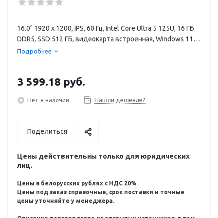
16.0" 1920 x 1200, IPS, 60 Гц, Intel Core Ultra 5 125U, 16 ГБ
DDR5, SSD 512 ГБ, видеокарта встроенная, Windows 11
Pro, цвет крышки серебристый, аккумулятор 56 Вт·ч
Подробнее
3 599.18
руб.
Нет в наличии
Нашли дешевле?
Поделиться
Цены действительны только для юридических
лиц.
Цены в белорусских рублях с НДС 20%
Цены под заказ справочные, срок поставки и точные
цены уточняйте у менеджера.