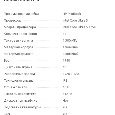
Продуктовая линейка
HP ProBook
Процессор
Intel Core Ultra 5
Модель процессора
Intel Core Ultra 5 125U
Количество потоков
14
Тактовая частота
1 300 МГц
Материал корпуса
алюминий
Материал крышки
алюминий
Вес
1740
Диагональ экрана
16
Разрешение экрана
1920 x 1200
Технология экрана
IPS
Объём памяти
16 ГБ
Ёмкость накопителя
512 ГБ
Дискретная графика
Нет
Подсветка клавиатуры
Да
LAN
Да