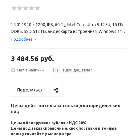
14.0" 1920 x 1200, IPS, 60 Гц, Intel Core Ultra 5 125U, 16 ГБ
DDR5, SSD 512 ГБ, видеокарта встроенная, Windows 11
Pro, цвет крышки серебристый, аккумулятор 56 Вт·ч
Подробнее
3 484.56
руб.
Нет в наличии
Нашли дешевле?
Поделиться
Цены действительны только для юридических
лиц.
Цены в белорусских рублях с НДС 20%
Цены под заказ справочные, срок поставки и точные
цены уточняйте у менеджера.