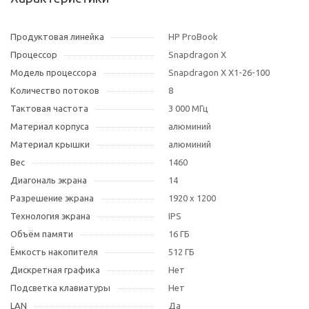
Продуктовая линейка
HP ProBook
Процессор
Snapdragon X
Модель процессора
Snapdragon X X1-26-100
Количество потоков
8
Тактовая частота
3 000 МГц
Материал корпуса
алюминий
Материал крышки
алюминий
Вес
1460
Диагональ экрана
14
Разрешение экрана
1920 x 1200
Технология экрана
IPS
Объём памяти
16 ГБ
Ёмкость накопителя
512 ГБ
Дискретная графика
Нет
Подсветка клавиатуры
Нет
LAN
Да