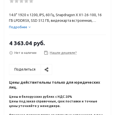
14.0" 1920 x 1200, IPS, 60 Гц, Snapdragon X X1-26-100, 16
ГБ LPDDR5X, SSD 512 ГБ, видеокарта встроенная,
Windows 11 Pro, цвет крышки серебристый, аккумулятор
Подробнее
56 Вт·ч
4 363.04
руб.
Нет в наличии
Нашли дешевле?
Поделиться
Цены действительны только для юридических
лиц.
Цены в белорусских рублях с НДС 20%
Цены под заказ справочные, срок поставки и точные
цены уточняйте у менеджера.