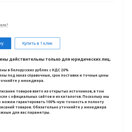
вле?
ну
Купить в 1 клик
ены действительны только для юридических лиц.
ены в белорусских рублях с НДС 20%
ены под заказ справочные, срок поставки и точные цены
точняйте у менеджера.
писание товаров взято из открытых источников, в том
исле с официальных сайтов и из каталогов.
Поскольку мы
е можем гарантировать 100%-ную точность и полноту
писаний товаров.
Обязательно уточняйте у менеджера
ажные для вас параметры.