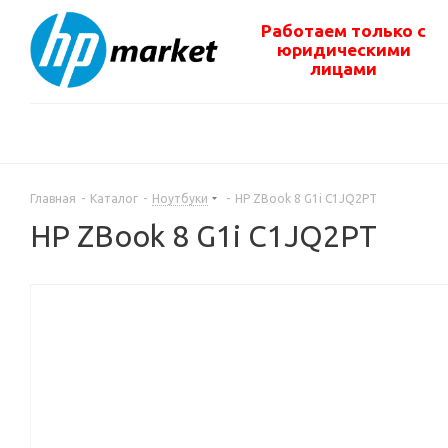
Работаем только с
юридическими
лицами
Главная
-
Каталог
-
Ноутбуки
-
HP ZBook 8 G1i C1JQ2PT
HP ZBook 8 G1i C1JQ2PT