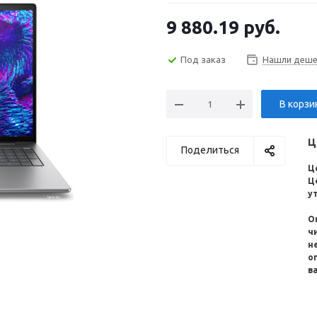
9 880.19
руб.
Под заказ
Нашли деше
В корзи
Ц
Поделиться
Ц
Ц
у
О
ч
н
о
в