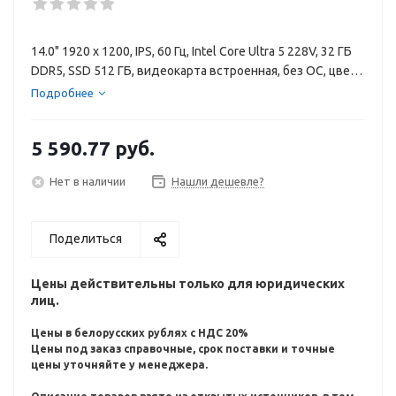
14.0" 1920 x 1200, IPS, 60 Гц, Intel Core Ultra 5 228V, 32 ГБ
DDR5, SSD 512 ГБ, видеокарта встроенная, без ОС, цвет
крышки серебристый, аккумулятор 62 Вт·ч
Подробнее
5 590.77
руб.
Нет в наличии
Нашли дешевле?
Поделиться
Цены действительны только для юридических
лиц.
Цены в белорусских рублях с НДС 20%
Цены под заказ справочные, срок поставки и точные
цены уточняйте у менеджера.