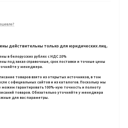
ешевле?
ены действительны только для юридических лиц.
ены в белорусских рублях с НДС 20%
ены под заказ справочные, срок поставки и точные цены
точняйте у менеджера.
писание товаров взято из открытых источников, в том
исле с официальных сайтов и из каталогов.
Поскольку мы
е можем гарантировать 100%-ную точность и полноту
писаний товаров.
Обязательно уточняйте у менеджера
ажные для вас параметры.