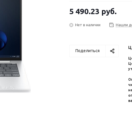
5 490.23
руб.
Нет в наличии
Нашли д
Ц
Поделиться
Ц
Ц
у
О
ч
н
о
в