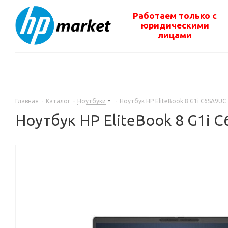
Работаем только с
юридическими
лицами
Главная
-
Каталог
-
Ноутбуки
-
Ноутбук HP EliteBook 8 G1i C6SA9UC
Ноутбук HP EliteBook 8 G1i 