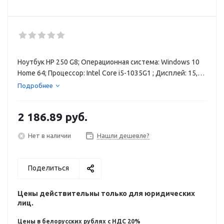
Ноутбук HP 250 G8; Операционная система: Windows 10
Home 64; Процессор: Intel Core i5-1035G1 ; Дисплей: 15,6",
Full HD (1920 x 1080) IPS тонкие рамки anti-glare 250 нит;
Подробнее
Intel® UHD Graphics; Оперативная память: 8GB RAM ;
Диск: 256 GB SSD storage; Asteroid Silver
2 186.89
руб.
Нет в наличии
Нашли дешевле?
Поделиться
Цены действительны только для юридических
лиц.
Цены в белорусских рублях с НДС 20%