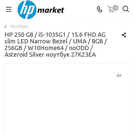
0
Ноутбуки
HP 250 G8 / i5-1035G1 / 15.6 FHD AG
slim LED Narrow Bezel / UMA / 8GB /
256GB / W10Home64 / noODD /
Asteroid Silver ноутбук 27K23EA