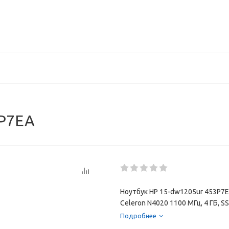
3P7EA
Ноутбук HP 15-dw1205ur 453P7EA 
Celeron N4020 1100 МГц, 4 ГБ, S
крышки черный, цвет корпуса ч
Подробнее