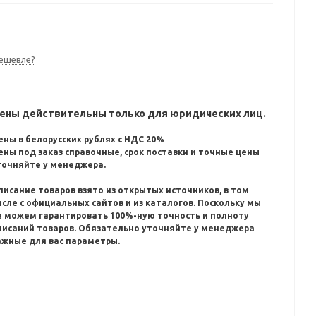
ешевле?
ены действительны только для юридических лиц.
ены в белорусских рублях с НДС 20%
ены под заказ справочные, срок поставки и точные цены
точняйте у менеджера.
писание товаров взято из открытых источников, в том
исле с официальных сайтов и из каталогов.
Поскольку мы
е можем гарантировать 100%-ную точность и полноту
писаний товаров.
Обязательно уточняйте у менеджера
ажные для вас параметры.