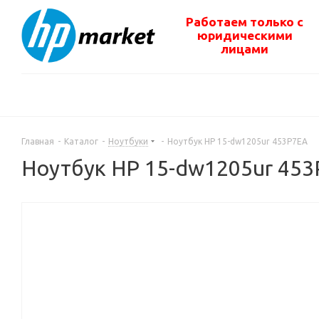
Работаем только с
юридическими
лицами
Главная
-
Каталог
-
Ноутбуки
-
Ноутбук HP 15-dw1205ur 453P7EA
Ноутбук HP 15-dw1205ur 45