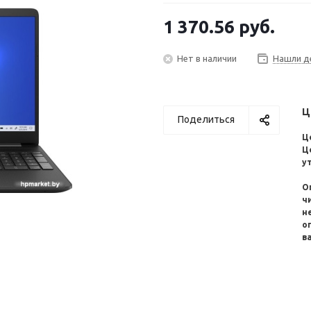
1 370.56
руб.
Нет в наличии
Нашли д
Ц
Поделиться
Ц
Ц
у
О
ч
н
о
в