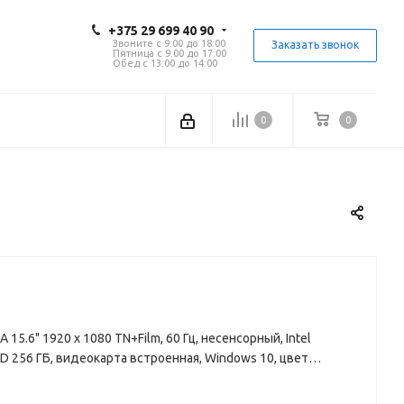
+375 29 699 40 90
Звоните с 9:00 до 18:00
Заказать звонок
Пятница с 9:00 до 17:00
Обед с 13:00 до 14:00
0
0
15.6" 1920 x 1080 TN+Film, 60 Гц, несенсорный, Intel
SD 256 ГБ, видеокарта встроенная, Windows 10, цвет
ерный