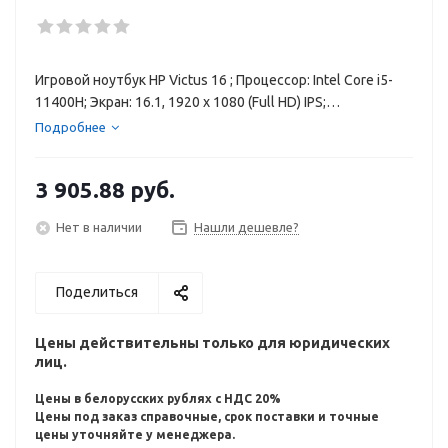
Игровой ноутбук HP Victus 16 ; Процессор: Intel Core i5-
11400H; Экран: 16.1, 1920 x 1080 (Full HD) IPS;
Оперативная память: 16 ГБ; Диск: 512 ГБ SSD;
Подробнее
Видеокарта: Intel UHD Graphics 4 ГБ GDDR6; Без ОС;
Габариты: 370*260*23.5 мм, вес: 2.46 кг
3 905.88
руб.
Нет в наличии
Нашли дешевле?
Поделиться
Цены действительны только для юридических
лиц.
Цены в белорусских рублях с НДС 20%
Цены под заказ справочные, срок поставки и точные
цены уточняйте у менеджера.