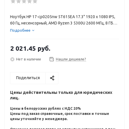
Ноутбук HP 17-cp0205nw 5T615EA 17.3" 1920 x 1080 IPS,
60 Гц, несенсорный, AMD Ryzen 3 5300U 2600 МГц, 8 ГБ
DDR4, SSD 256 ГБ, видеокарта встроенная, Windows 11,
Подробнее
цвет крышки серебристый, цвет корпуса серебристый
(лазерная гравировка клавиатуры)
2 021.45
руб.
Нет в наличии
Нашли дешевле?
Поделиться
Цены действительны только для юридических
лиц.
Цены в белорусских рублях с НДС 20%
Цены под заказ справочные, срок поставки и точные
цены уточняйте у менеджера.