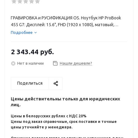
ГРАВИРОВКА и РУСИФИКАЦИЯ OS. Ноутбук HP ProBook
455 G7: Дисплей: 15.6", FHD (1920 x 1080), матовый;
Процессор: AMD Ryzen 3 4300U; Оперативная память: 8
Подробнее
гб DDR4; Накопитель: 256 ГБ SSD;Видеокарта: Intel® Iris®
Xᵉ; Операционная система: Windows 10 Pro; В
2 343.44
руб.
Нет в наличии
Нашли дешевле?
Поделиться
Цены действительны только для юридических
лиц.
Цены в белорусских рублях с НДС 20%
Цены под заказ справочные, срок поставки и точные
цены уточняйте у менеджера.