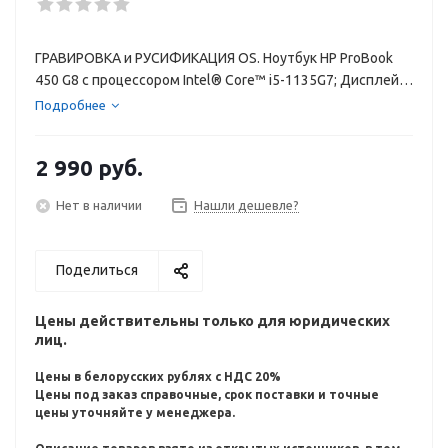
ГРАВИРОВКА и РУСИФИКАЦИЯ OS. Ноутбук HP ProBook
450 G8 с процессором Intel® Core™ i5-1135G7; Дисплей:
15.6" FHD (1920 x 1080), IPS, narrow bezel, antiglare, 250
Подробнее
nits, 45% NTSC; оперативная память: 8 GB DDR4-3200
MHz RAM (1 x 8 GB); Диск: 256 GB PCIe® N
2 990
руб.
Нет в наличии
Нашли дешевле?
Поделиться
Цены действительны только для юридических
лиц.
Цены в белорусских рублях с НДС 20%
Цены под заказ справочные, срок поставки и точные
цены уточняйте у менеджера.