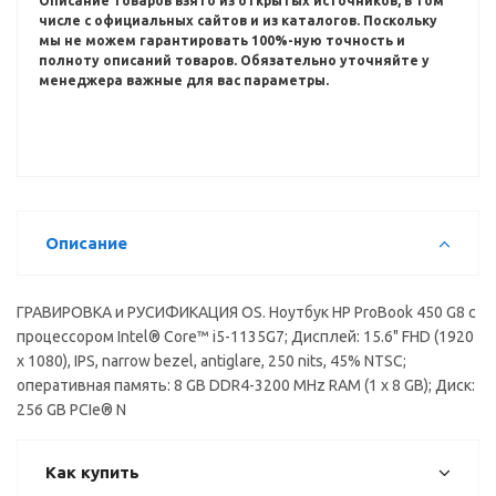
Описание товаров взято из открытых источников, в том
числе с официальных сайтов и из каталогов.
Поскольку
мы не можем гарантировать 100%-ную точность и
полноту описаний товаров.
Обязательно уточняйте у
менеджера важные для вас параметры.
Описание
ГРАВИРОВКА и РУСИФИКАЦИЯ OS. Ноутбук HP ProBook 450 G8 с
процессором Intel® Core™ i5-1135G7; Дисплей: 15.6" FHD (1920
x 1080), IPS, narrow bezel, antiglare, 250 nits, 45% NTSC;
оперативная память: 8 GB DDR4-3200 MHz RAM (1 x 8 GB); Диск:
256 GB PCIe® N
Как купить