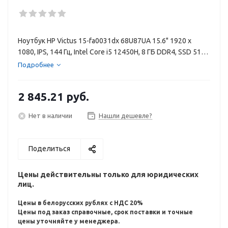
Ноутбук HP Victus 15-fa0031dx 68U87UA 15.6" 1920 x
1080, IPS, 144 Гц, Intel Core i5 12450H, 8 ГБ DDR4, SSD 512
ГБ, видеокарта NVIDIA GeForce GTX 1650 4 ГБ GDDR6,
Подробнее
Windows 11, цвет крышки серый, аккумулятор 52.5 Вт·ч,
LAN , лазерная гравировка клавиатуры
2 845.21
руб.
Нет в наличии
Нашли дешевле?
Поделиться
Цены действительны только для юридических
лиц.
Цены в белорусских рублях с НДС 20%
Цены под заказ справочные, срок поставки и точные
цены уточняйте у менеджера.