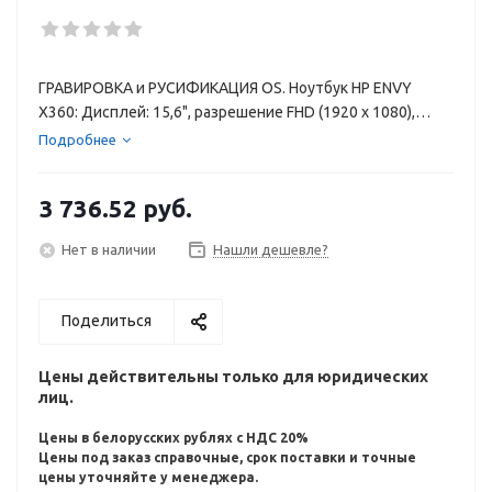
ГРАВИРОВКА и РУСИФИКАЦИЯ OS. Ноутбук HP ENVY
X360: Дисплей: 15,6", разрешение FHD (1920 x 1080),
мультитач, IPS, стекло от края до края; Процессор: Intel
Подробнее
Core i5-1135G7; Оперативная память: 8 ГБ DDR4;
Накопитель: 512 ГБ SSD; Видеокарта: Intel Iris Xe G
3 736.52
руб.
Нет в наличии
Нашли дешевле?
Поделиться
Цены действительны только для юридических
лиц.
Цены в белорусских рублях с НДС 20%
Цены под заказ справочные, срок поставки и точные
цены уточняйте у менеджера.