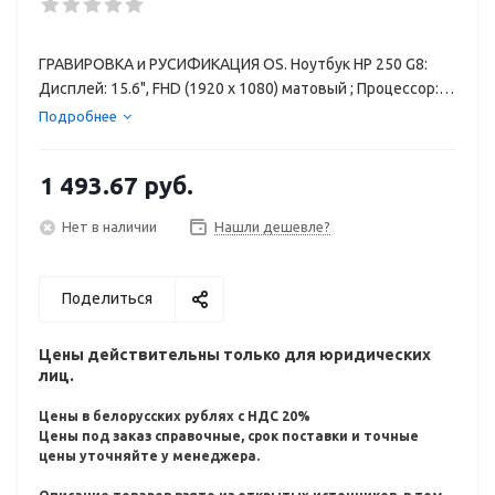
ГРАВИРОВКА и РУСИФИКАЦИЯ OS. Ноутбук HP 250 G8:
Дисплей: 15.6", FHD (1920 x 1080) матовый ; Процессор:
Intel® Core™ i5- 1115G4; Оперативная память: 8 гб DDR4;
Подробнее
Накопитель: 256 ГБ SSD;Видеокарта: Intel® Iris® Xᵉ;
Операционная система: Windows 11 Pro; Вес
1 493.67
руб.
Нет в наличии
Нашли дешевле?
Поделиться
Цены действительны только для юридических
лиц.
Цены в белорусских рублях с НДС 20%
Цены под заказ справочные, срок поставки и точные
цены уточняйте у менеджера.