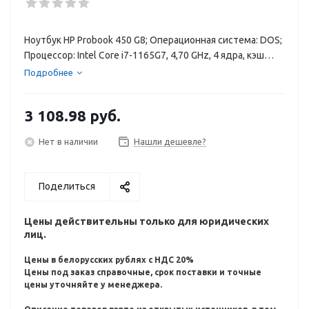
Ноутбук HP Probook 450 G8; Операционная система: DOS;
Процессор: Intel Core i7-1165G7, 4,70 GHz, 4 ядра, кэш
12M; Оперативная память: 16 GB DDR4-3200; Диск: 512
Подробнее
GB SSD; no ODD; Диплей: 15.6", 1920x1080 (Full HD), 60 Гц,
матовая поверхность, LED, UWVA; Видеокарта: Intel Iris
3 108.98
руб.
Xe Graphics
Нет в наличии
Нашли дешевле?
Поделиться
Цены действительны только для юридических
лиц.
Цены в белорусских рублях с НДС 20%
Цены под заказ справочные, срок поставки и точные
цены уточняйте у менеджера.