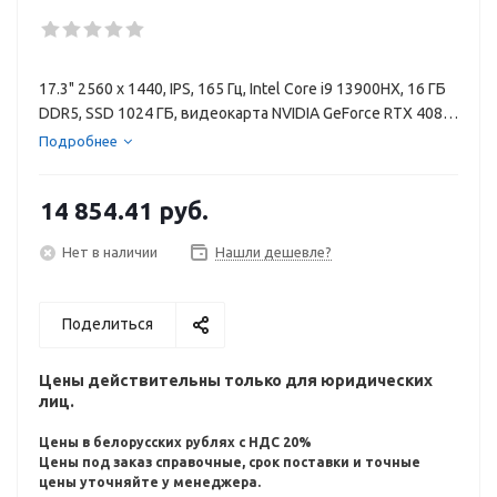
17.3" 2560 x 1440, IPS, 165 Гц, Intel Core i9 13900HX, 16 ГБ
DDR5, SSD 1024 ГБ, видеокарта NVIDIA GeForce RTX 4080
12 ГБ, Windows 11 Home, цвет крышки темно-серый,
Подробнее
аккумулятор 83 Вт·ч
14 854.41
руб.
Нет в наличии
Нашли дешевле?
Поделиться
Цены действительны только для юридических
лиц.
Цены в белорусских рублях с НДС 20%
Цены под заказ справочные, срок поставки и точные
цены уточняйте у менеджера.