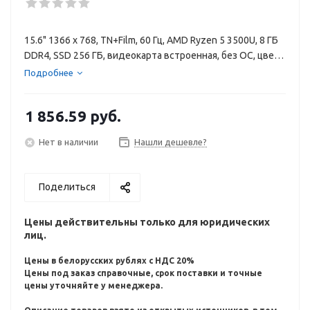
15.6" 1366 x 768, TN+Film, 60 Гц, AMD Ryzen 5 3500U, 8 ГБ
DDR4, SSD 256 ГБ, видеокарта встроенная, без ОС, цвет
крышки серый, аккумулятор 41 Вт·ч
Подробнее
1 856.59
руб.
Нет в наличии
Нашли дешевле?
Поделиться
Цены действительны только для юридических
лиц.
Цены в белорусских рублях с НДС 20%
Цены под заказ справочные, срок поставки и точные
цены уточняйте у менеджера.