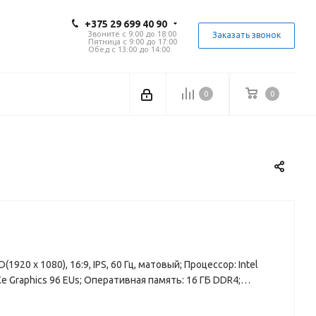
+375 29 699 40 90
Звоните с 9:00 до 18:00
Заказать звонок
Пятница с 9:00 до 17:00
Обед с 13:00 до 14:00
0
0
1920 x 1080), 16:9, IPS, 60 Гц, матовый; Процессор: Intel
s Xe Graphics 96 EUs; Оперативная память: 16 ГБ DDR4;
онная система: без ОС; Wi-Fi 6E; Bluetooth 5.3; Разъемы: 2
en2 Type-C, 1 HDMI, 1 Аудио выходы (3.5 мм jack); Размер: