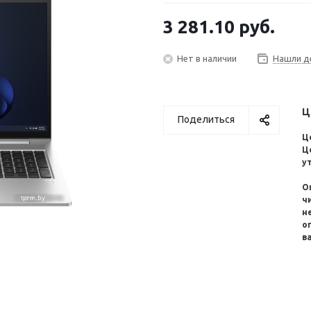
35.94 х 23.39 х 1.99 см; Вес: 1.74 
3 281.10
руб.
Нет в наличии
Нашли д
Ц
Поделиться
Ц
Ц
у
О
ч
н
о
в