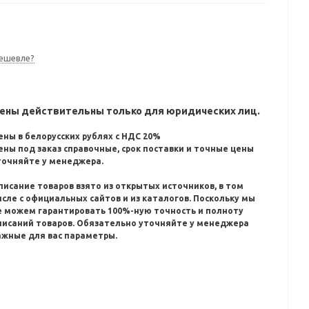
кг.
ешевле?
ены действительны только для юридических лиц.
ены в белорусских рублях с НДС 20%
ены под заказ справочные, срок поставки и точные цены
точняйте у менеджера.
писание товаров взято из открытых источников, в том
исле с официальных сайтов и из каталогов.
Поскольку мы
е можем гарантировать 100%-ную точность и полноту
писаний товаров.
Обязательно уточняйте у менеджера
ажные для вас параметры.