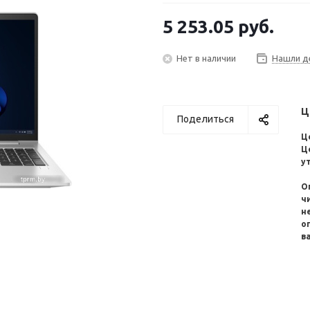
5 253.05
руб.
Нет в наличии
Нашли д
Ц
Поделиться
Ц
Ц
у
О
ч
н
о
в