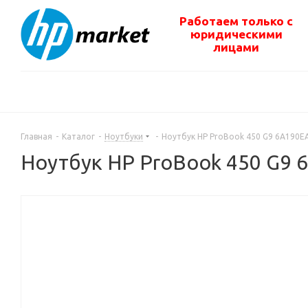
Работаем только с
юридическими
лицами
Главная
-
Каталог
-
Ноутбуки
-
Ноутбук HP ProBook 450 G9 6A190E
Ноутбук HP ProBook 450 G9 