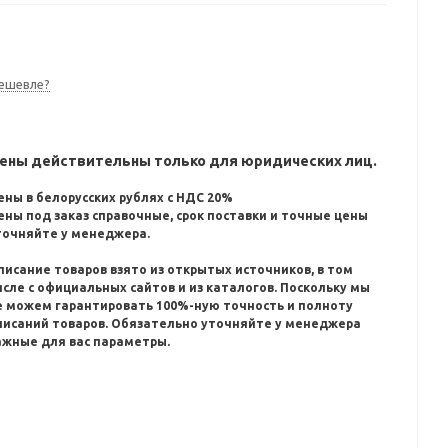
ешевле?
ены действительны только для юридических лиц.
ены в белорусских рублях с НДС 20%
ены под заказ справочные, срок поставки и точные цены
точняйте у менеджера.
писание товаров взято из открытых источников, в том
исле с официальных сайтов и из каталогов.
Поскольку мы
е можем гарантировать 100%-ную точность и полноту
писаний товаров.
Обязательно уточняйте у менеджера
ажные для вас параметры.