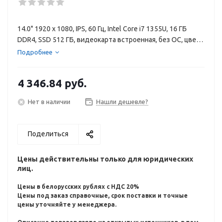
14.0" 1920 x 1080, IPS, 60 Гц, Intel Core i7 1355U, 16 ГБ
DDR4, SSD 512 ГБ, видеокарта встроенная, без ОС, цвет
крышки серебристый, аккумулятор 51 Вт·ч
Подробнее
4 346.84
руб.
Нет в наличии
Нашли дешевле?
Поделиться
Цены действительны только для юридических
лиц.
Цены в белорусских рублях с НДС 20%
Цены под заказ справочные, срок поставки и точные
цены уточняйте у менеджера.