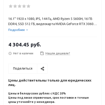
16.1" 1920 x 1080, IPS, 144 Гц, AMD Ryzen 5 5600H, 16 ГБ
DDR4, SSD 512 ГБ, видеокарта NVIDIA GeForce RTX 3060 6
ГБ, Windows 10 Home, цвет крышки серый, аккумулятор
Подробнее
70 Вт·ч
4 304.45
руб.
Нет в наличии
Нашли дешевле?
Поделиться
Цены действительны только для юридических
лиц.
Цены в белорусских рублях с НДС 20%
Цены под заказ справочные, срок поставки и точные
цены уточняйте у менеджера.