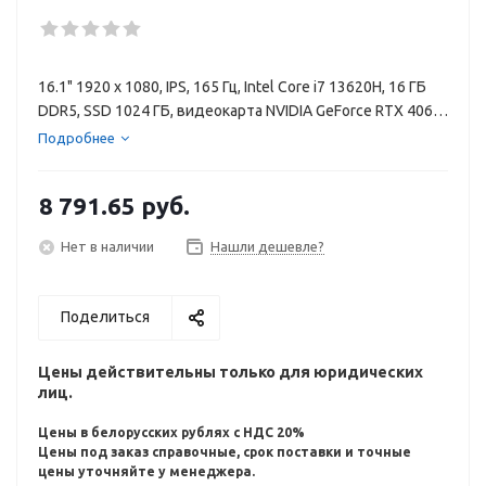
16.1" 1920 x 1080, IPS, 165 Гц, Intel Core i7 13620H, 16 ГБ
DDR5, SSD 1024 ГБ, видеокарта NVIDIA GeForce RTX 4060
8 ГБ, без ОС, цвет крышки черный, аккумулятор 83 Вт·ч
Подробнее
8 791.65
руб.
Нет в наличии
Нашли дешевле?
Поделиться
Цены действительны только для юридических
лиц.
Цены в белорусских рублях с НДС 20%
Цены под заказ справочные, срок поставки и точные
цены уточняйте у менеджера.