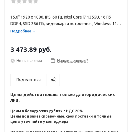
15.6" 1920 x 1080, IPS, 60 Гц, Intel Core i7 1355U, 16 ГБ
DDR4, SSD 256 ГБ, видеокарта встроенная, Windows 11
Home, цвет крышки золотистый, аккумулятор 41 Вт·ч
Подробнее
3 473.89
руб.
Нет в наличии
Нашли дешевле?
Поделиться
Цены действительны только для юридических
лиц.
Цены в белорусских рублях с НДС 20%
Цены под заказ справочные, срок поставки и точные
цены уточняйте у менеджера.