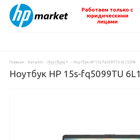
Работаем только с
юридическими
лицами
Главная
-
Каталог
-
Ноутбуки
-
Ноутбук HP 15s-fq5099TU 6L1S5PA
Ноутбук HP 15s-fq5099TU 6L