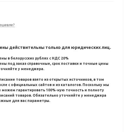
ешевле?
ены действительны только для юридических лиц.
ены в белорусских рублях с НДС 20%
ены под заказ справочные, срок поставки и точные цены
точняйте у менеджера.
писание товаров взято из открытых источников, в том
исле с официальных сайтов и из каталогов.
Поскольку мы
е можем гарантировать 100%-ную точность и полноту
писаний товаров.
Обязательно уточняйте у менеджера
ажные для вас параметры.