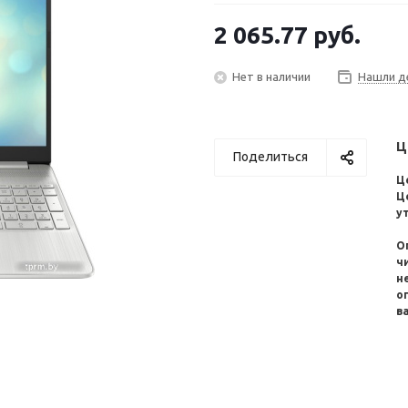
2 065.77
руб.
Нет в наличии
Нашли д
Ц
Поделиться
Ц
Ц
у
О
ч
н
о
в