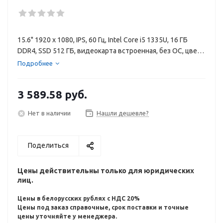
15.6" 1920 x 1080, IPS, 60 Гц, Intel Core i5 1335U, 16 ГБ
DDR4, SSD 512 ГБ, видеокарта встроенная, без ОС, цвет
крышки серебристый, аккумулятор 41 Вт·ч
Подробнее
3 589.58
руб.
Нет в наличии
Нашли дешевле?
Поделиться
Цены действительны только для юридических
лиц.
Цены в белорусских рублях с НДС 20%
Цены под заказ справочные, срок поставки и точные
цены уточняйте у менеджера.