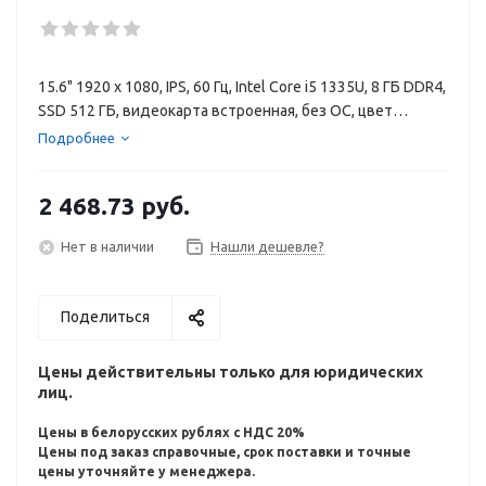
15.6" 1920 x 1080, IPS, 60 Гц, Intel Core i5 1335U, 8 ГБ DDR4,
SSD 512 ГБ, видеокарта встроенная, без ОС, цвет
крышки темно-синий, аккумулятор 41 Вт·ч
Подробнее
2 468.73
руб.
Нет в наличии
Нашли дешевле?
Поделиться
Цены действительны только для юридических
лиц.
Цены в белорусских рублях с НДС 20%
Цены под заказ справочные, срок поставки и точные
цены уточняйте у менеджера.