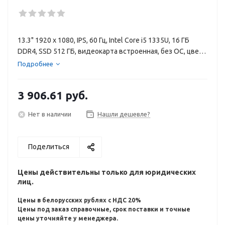
13.3" 1920 x 1080, IPS, 60 Гц, Intel Core i5 1335U, 16 ГБ
DDR4, SSD 512 ГБ, видеокарта встроенная, без ОС, цвет
крышки серебристый, аккумулятор 42 Вт·ч
Подробнее
3 906.61
руб.
Нет в наличии
Нашли дешевле?
Поделиться
Цены действительны только для юридических
лиц.
Цены в белорусских рублях с НДС 20%
Цены под заказ справочные, срок поставки и точные
цены уточняйте у менеджера.