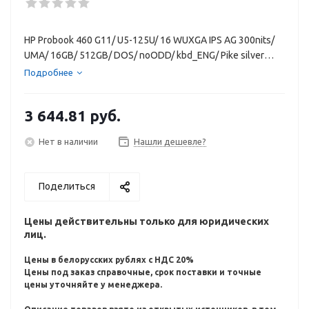
HP Probook 460 G11/ U5-125U/ 16 WUXGA IPS AG 300nits/
UMA/ 16GB/ 512GB/ DOS/ noODD/ kbd_ENG/ Pike silver
ноутбук
Подробнее
3 644.81
руб.
Нет в наличии
Нашли дешевле?
Поделиться
Цены действительны только для юридических
лиц.
Цены в белорусских рублях с НДС 20%
Цены под заказ справочные, срок поставки и точные
цены уточняйте у менеджера.